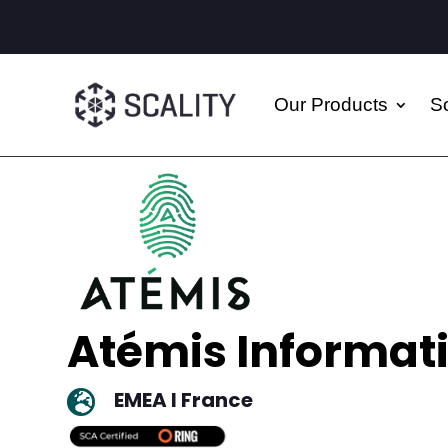
Our Products
So
Atémis Informat
EMEA I France
