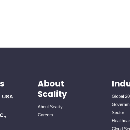
s
About
Indu
Scality
, USA
Global 20
Governme
About Scality
Sector
C.,
Careers
Healthca
Cloud Ser