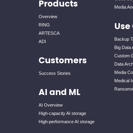
Products
Media An
Overview
Use
RING
ARTESCA
Backup T
ADI
Big Data 
Custom-D
Customers
Data Arch
Media Con
Success Stories
Medical I
Ransomwa
AI and ML
AI Overview
High-capacity AI storage
High-performance AI storage