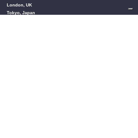
London, UK
Tokyo, Japan
About Scality
About Scality
Careers
Products
Overview
RING
ARTESCA
ADI
Customers
Success Stories