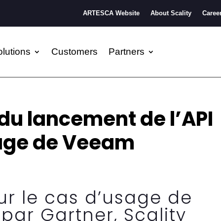
ARTESCA Website
About Scality
Caree
lutions
Customers
Partners
 du lancement de l’API
rage de Veeam
ur le cas d’usage de
par Gartner, Scality