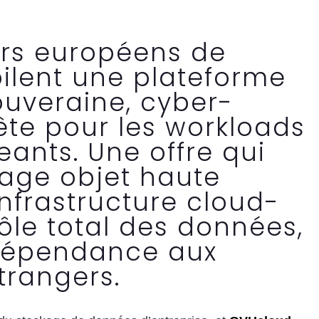
urs européens de
ilent une plateforme
uveraine, cyber-
rête pour les workloads
geants. Une offre qui
age objet haute
nfrastructure cloud-
rôle total des données,
dépendance aux
trangers.