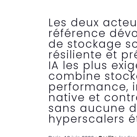
Les deux acte
référence dévo
de stockage so
résiliente et p
IA les plus exi
combine stock
performance, i
native et cont
sans aucune 
hyperscalers é