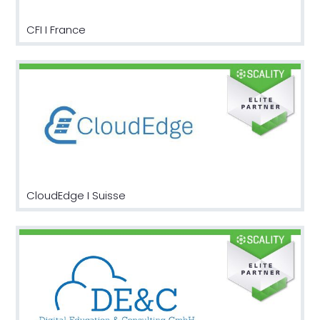
CFI I France
CloudEdge I Suisse