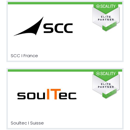
SCC I France
Soultec I Suisse