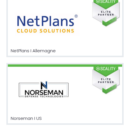
NetPlans I Allemagne
Norseman I US