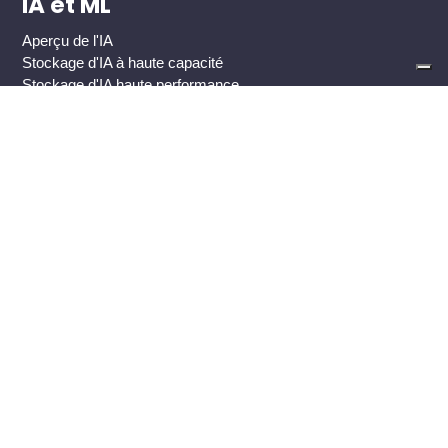
IA et ML
Aperçu de l'IA
Stockage d'IA à haute capacité
Stockage d'IA haute performance
Industries
Global 2000 Enterprise
Gouvernement et secteur public
Santé
Fournisseurs de services en nuage
Médias et divertissements
Cas pratiques
Cible de sauvegarde
Analyse des données (Big Data)
Applications développées sur mesure
Archives de données
Diffusion de contenu média