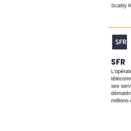
Scality 
SFR
L'opérat
télécom
ses serv
dématéri
millions 