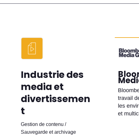
Industrie des
Bloo
Medi
media et
Bloomber
divertissemen
travail 
les envi
t
et multi
Gestion de contenu /
Sauvegarde et archivage