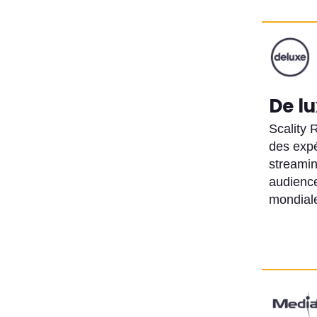
De l
Scality 
des exp
streami
audienc
mondial