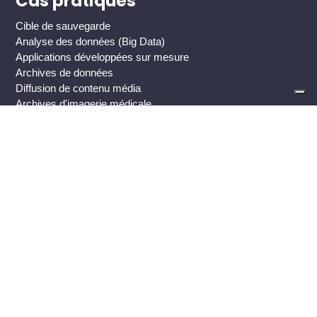
Cas pratiques
Cible de sauvegarde
Analyse des données (Big Data)
Applications développées sur mesure
Archives de données
Diffusion de contenu média
Archives d'imagerie médicale
Protection contre les ransomwares
Raccourcis
Ressources
Communiqués de presse
Dans l'actualité
Evénements
Blog
Bibliothèque thématique Cloud
Contact
Legal