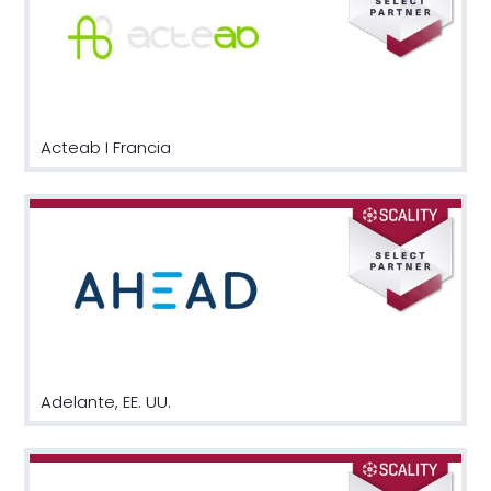
Acteab I Francia
Adelante, EE. UU.