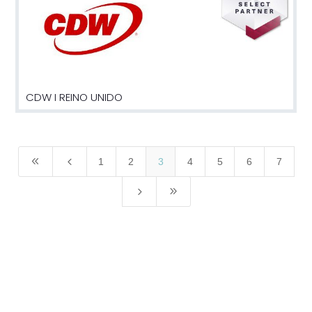
CDW I REINO UNIDO
8
4
1
2
3
4
5
6
7
5
9