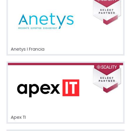
Anetys I Francia
Apex TI