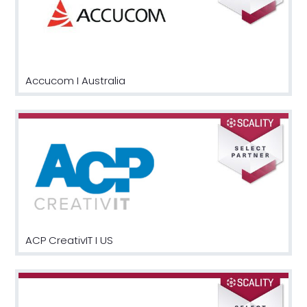
Accucom I Australia
ACP CreativIT I US