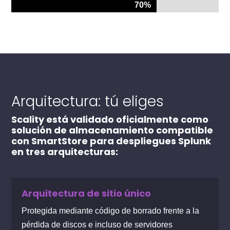
70%
70%
Arquitectura: tú eliges
Scality está validado oficialmente como
solución de almacenamiento compatible
con SmartStore para despliegues Splunk
en tres arquitecturas:
Arquitectura de sitio único
Protegida mediante código de borrado frente a la
pérdida de discos e incluso de servidores