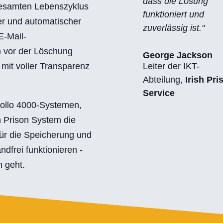
dass die Lösung
gesamten Lebenszyklus
funktioniert und
rer und automatischer
zuverlässig ist."
E-Mail-
n vor der Löschung
George Jackson
 mit voller Transparenz
Leiter der IKT-
Abteilung
,
Irish Pri
Service
pollo 4000-Systemen,
h Prison System die
für die Speicherung und
dfrei funktionieren -
 geht.