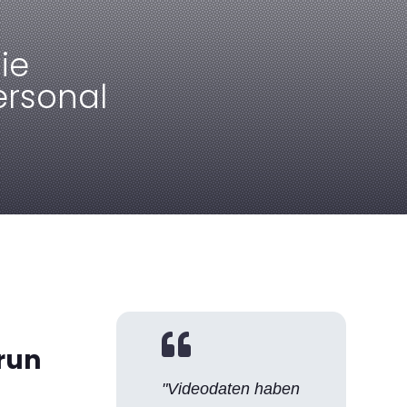
ie
ersonal

run
"Videodaten haben