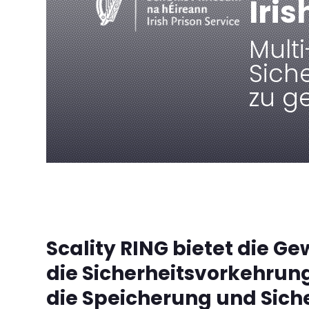
Iris
Mult
Sich
zu g
Scality RING bietet die Ge
die Sicherheitsvorkehru
die Speicherung und Sich