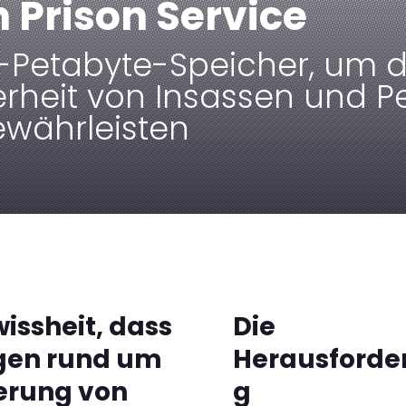
h Prison Service
i-Petabyte-Speicher, um d
erheit von Insassen und P
ewährleisten
wissheit, dass
Die
ngen rund um
Herausforde
erung von
g