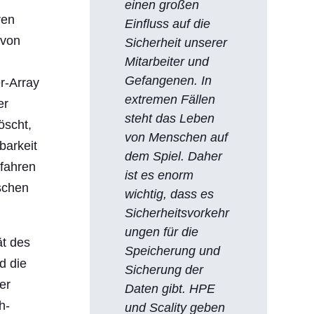
einen großen
ren
Einfluss auf die
 von
Sicherheit unserer
Mitarbeiter und
Gefangenen. In
r-Array
extremen Fällen
er
steht das Leben
öscht,
von Menschen auf
barkeit
dem Spiel. Daher
rfahren
ist es enorm
schen
wichtig, dass es
Sicherheitsvorkehr
ungen für die
ät des
Speicherung und
d die
Sicherung der
er
Daten gibt. HPE
h-
und Scality geben