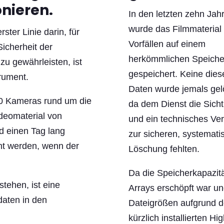
nieren.
In den letzten zehn Jah
wurde das Filmmaterial
ster Linie darin, für
Vorfällen auf einem
icherheit der
herkömmlichen Speiche
u gewährleisten, ist
gespeichert. Keine dies
rument.
Daten wurde jemals gel
00 Kameras rund um die
da dem Dienst die Sicht
deomaterial von
und ein technisches Ve
d einen Tag lang
zur sicheren, systemati
ht werden, wenn der
Löschung fehlten.
Da die Speicherkapazit
tehen, ist eine
Arrays erschöpft war un
aten in den
Dateigrößen aufgrund d
kürzlich installierten Hig