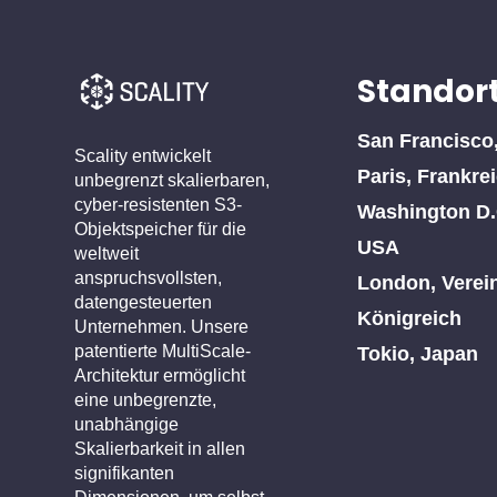
Standor
San Francisco
Scality entwickelt
Paris, Frankre
unbegrenzt skalierbaren,
cyber-resistenten S3-
Washington D.
Objektspeicher für die
USA
weltweit
anspruchsvollsten,
London, Verei
datengesteuerten
Königreich
Unternehmen. Unsere
patentierte MultiScale-
Tokio, Japan
Architektur ermöglicht
eine unbegrenzte,
unabhängige
Skalierbarkeit in allen
signifikanten