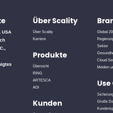
te
Über Scality
Bra
, USA
Über Scality
Global 2
Karriere
Regierung
ich
Sektor
C.,
Produkte
Gesundhe
Cloud-Ser
nigtes
Übersicht
Medien u
RING
ARTESCA
Use
ADI
Sicherung
Kunden
Große Da
Kundensp