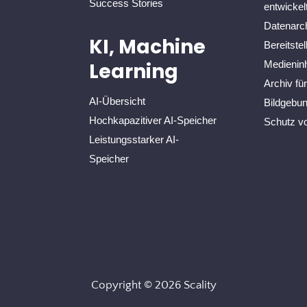
Success Stories
entwicke
Datenarc
KI, Machine
Bereitste
Medieninh
Learning
Archiv fü
AI-Übersicht
Bildgebu
Hochkapazitiver AI-Speicher
Schutz v
Leistungsstarker AI-
Speicher
Copyright © 2026 Scality