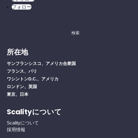
フォロー
検
索
す
所在地
る：
サンフランシスコ、アメリカ合衆国
フランス、パリ
ワシントンD.C.、アメリカ
ロンドン、英国
東京、日本
Scalityについて
Scalityについて
採用情報