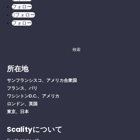
フォロー
フォロー
フォロー
検
索
す
所在地
る：
サンフランシスコ、アメリカ合衆国
フランス、パリ
ワシントンD.C.、アメリカ
ロンドン、英国
東京、日本
Scalityについて